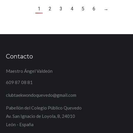
1
2
3
4
5
6
→
Contacto
Maestro Ángel Valdeón
609 87 08 81
clubtaekwondoquevedo@gmail.com
Pabellón del Colegio Público Quevedo
Av. San Ignacio de Loyola, 8, 24010
León - España