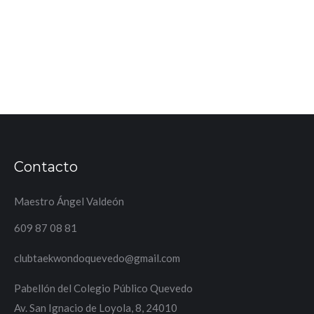
fue impartido por Pablo García, director de arbitraje
de la Federación de Castilla y León. Poco a poco
habrá que adaptarse a los cambios de…
Contacto
Maestro Ángel Valdeón
609 87 08 81
clubtaekwondoquevedo@gmail.com
Pabellón del Colegio Público Quevedo
Av. San Ignacio de Loyola, 8, 24010