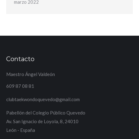
marzo 2022
Contacto
Maestro Ángel Valdeón
609 87 08 81
clubtaekwondoquevedo@gmail.com
Pabellón del Colegio Público Quevedo
Av. San Ignacio de Loyola, 8, 24010
León - España