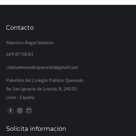
Contacto
Maestro Ángel Valdeón
609 87 08 81
clubtaekwondoquevedo@gmail.com
Pabellón del Colegio Público Quevedo
Av. San Ignacio de Loyola, 8, 24010
León - España
Encuéntranos en:
Facebook
Instagram
Sitio
page
page
web
Solicita información
opens
opens
page