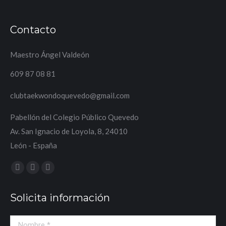
Contacto
Maestro Ángel Valdeón
609 87 08 81
clubtaekwondoquevedo@gmail.com
Pabellón del Colegio Público Quevedo
Av. San Ignacio de Loyola, 8, 24010
León - España
Encuéntranos en:
Facebook
Instagram
Sitio
page
page
web
Solicita información
opens
opens
page
in
in
opens
Nombre *
new
new
in