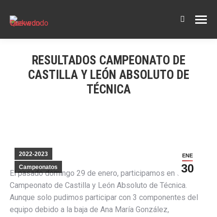
Buscar:
RESULTADOS CAMPEONATO DE
CASTILLA Y LEÓN ABSOLUTO DE
TÉCNICA
2022-2023
ENE
30
Campeonatos
El pasado domingo 29 de enero, participamos en el
Campeonato de Castilla y León Absoluto de Técnica.
Aunque solo pudimos participar con 3 componentes del
equipo debido a la baja de Ana María González,