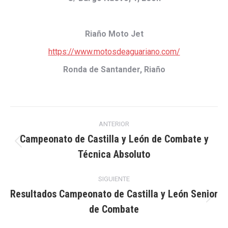
Riaño Moto Jet
https://www.motosdeaguariano.com/
Ronda de Santander, Riaño
Navegación
ANTERIOR
entre
Campeonato de Castilla y León de Combate y
Publicación
Técnica Absoluto
publicaciones
anterior:
SIGUIENTE
Resultados Campeonato de Castilla y León Senior
Publicación
de Combate
siguiente: