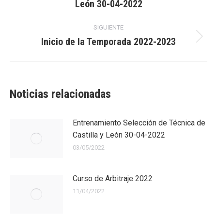
León 30-04-2022
publicaciones
anterior:
SIGUIENTE
Inicio de la Temporada 2022-2023
Publicación
siguiente:
Noticias relacionadas
Entrenamiento Selección de Técnica de
Castilla y León 30-04-2022
03/05/2022
Curso de Arbitraje 2022
11/04/2022